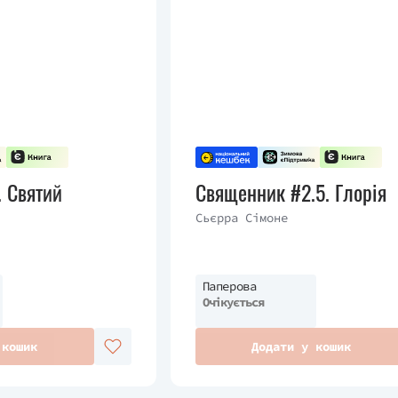
 Святий
Священник #2.5. Глорія
Сьєрра Сімоне
Паперова
Очікується
 кошик
Додати у кошик