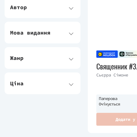
Автор
Мова видання
Жанр
Священник #3.
Сьєрра Сімоне
Ціна
Паперова
Очікується
Додати у