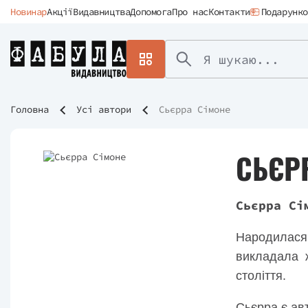
Новинар
Акції
Видавництва
Допомога
Про нас
Контакти
Подарунко
Головна
Усі автори
Сьєрра Сімоне
СЬЄР
Сьєрра Сі
Народилася
викладала 
століття.
Сьєрра є авт