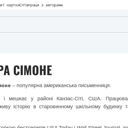
ві картки
Співпраця з авторами
РА СІМОНЕ
моне
– популярна американська письменниця.
 і мешкає у районі Канзас-Сіті, США. Працювал
живу історію в старовинному шкільному будинку 
оркою бестселерів USA Today і Wall Street Journal, з