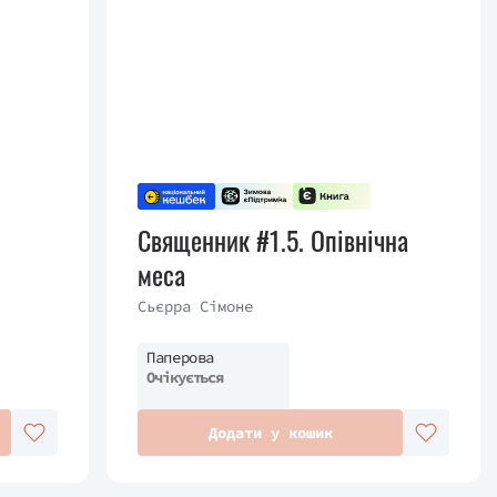
Священник #1.5. Опівнічна
меса
Сьєрра Сімоне
Паперова
Очікується
Додати у кошик