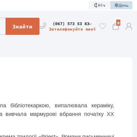
Ніч
День
0
(067) 573 53 83
Знайти
Зателефонуйте мені
а бібліотекаркою, випалювала кераміку,
та вивчала мармурові вбрання початку XX
окрема трилогії «Priest». Романи письменниці