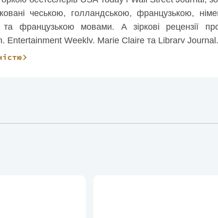
ковані чеською, голландською, французькою, німец
 та французькою мовами. А зіркові рецензії про
, Entertainment Weekly, Marie Claire та Library Journal
ністю