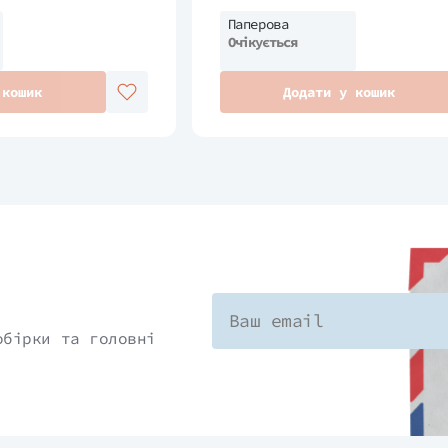
Паперова
Очікується
 кошик
Додати у кошик
обірки та головні