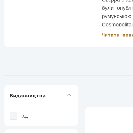
були опублі
румунською
Cosmopolitan
Читати пов
Видавництва
КСД