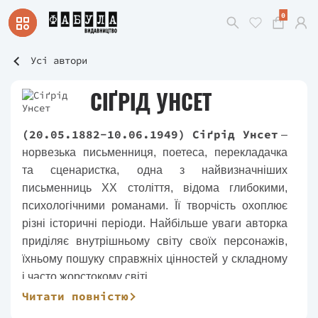
0
Усі автори
СІҐРІД УНСЕТ
(20.05.1882-10.06.1949) Сіґрід Унсет
–
норвезька письменниця, поетеса, перекладачка
та сценаристка, одна з найвизначніших
письменниць XX століття, відома глибокими,
психологічними романами. Її творчість охоплює
різні історичні періоди. Найбільше уваги авторка
приділяє внутрішньому світу своїх персонажів,
їхньому пошуку справжніх цінностей у складному
і часто жорстокому світі.
Читати повністю
Вершиною творчості Сіґрід Унсет є трилогія