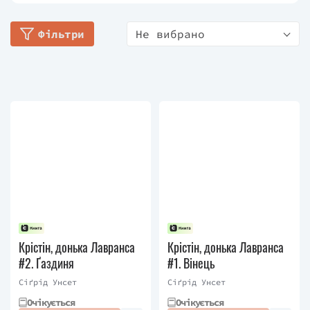
«Крістін, донька Лавранса» («Вінець»,
«Господиня», «Хрест»), за яку вона отримала
Фільтри
Не вибрано
Нобелівську премію з літератури у 1928 році.
Крістін, донька Лавранса
Крістін, донька Лавранса
#2. Ґаздиня
#1. Вінець
Сіґрід Унсет
Сіґрід Унсет
Очікується
Очікується