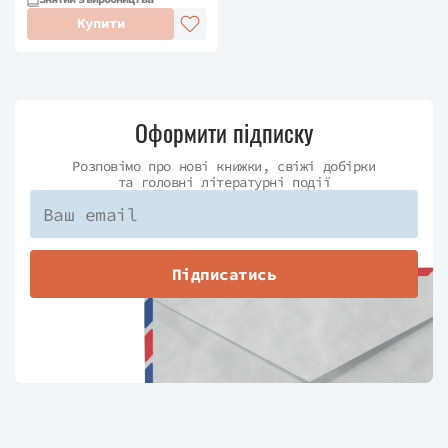
письменницею, її старший брат —
Купити
блюзовим і реповим музикантом,
середній — скульптором, а молодший —
лікарем-фізіотерапевтом і столяром-
аматором. Шеннон Кьорк відвідувала
Оформити підписку
Трініті-коледж, а 1998 року закінчила
юридичний факультет у Саффолку, де
Розповімо про нові книжки, свіжі добірки
та головні літературні події
викладає й донині. У вільний від
літератури, адвокатури й викладання
час захоплюється скульптурою,
живописом, багато подорожує. Чоловік
Підписатись
Шеннон — учений-фізик і
ультрамарафонець, у них
одинадцятирічний син.