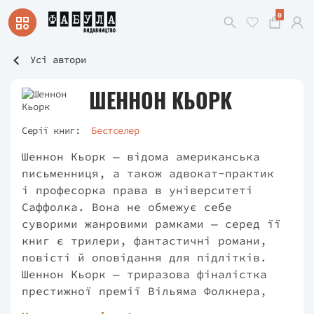
0
Усі автори
ШЕННОН КЬОРК
Серії книг:
Бестселер
Шеннон Кьорк — відома американська
письменниця, а також адвокат-практик
і професорка права в університеті
Саффолка. Вона не обмежує себе
суворими жанровими рамками — серед її
книг є трилери, фантастичні романи,
повісті й оповідання для підлітків.
Шеннон Кьорк — триразова фіналістка
престижної премії Вільяма Фолкнера,
якою нагороджувалися такі видатні