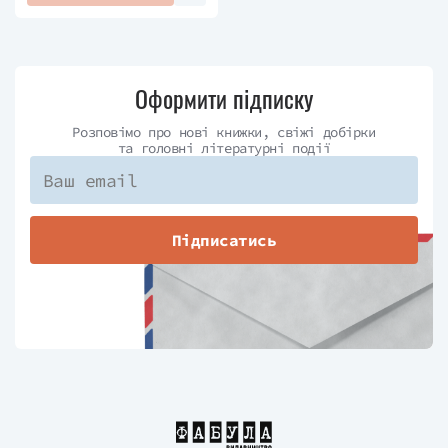
2023 році. Роман був тепло сприйнятий
критиками, увійшов до довгого списку Women’s
Prize for Fiction та шортлиста Waterstones Debut
Оформити підписку
Fiction Prize.
Розповімо про нові книжки, свіжі добірки
У 2024 році був виданий другий роман авторки —
та головні літературні події
«Celestial Light».
Підписатись