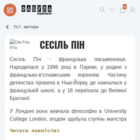
0
Усі автори
СЕСІЛЬ ПІН
Сесіль Пін - французька письменниця.
Народилася у 1996 році в Парижі, у родині з
французько-в’єтнамським корінням. Частину
дитинства провела в Нью-Йорку, де навчалася у
французькій школі, а у 18 переїхала до Великої
Британії.
У Лондоні вона вивчала філософію в University
College London, згодом здобула ступінь магістра
мистецтв у King’s College. Філософська освіта
Читати повністю
стане важливим компонентом її письма — її проза