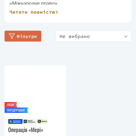
«Міжнародне право».
Читати повністю
Сергій Постоловський є автором низки
політичних трилерів і шпигунських романів, серед
яких набули широкої популярності романи
Фільтри
Не вибрано
«Остання справа полковника Принципа» (2014),
«Ворог, або Гнів Божий» (2016), «Диктатор»
(2020) і «Релігія» (2023).
АКЦІЯ
ПЕРЕДПРОДАЖ
Операція «Мері»