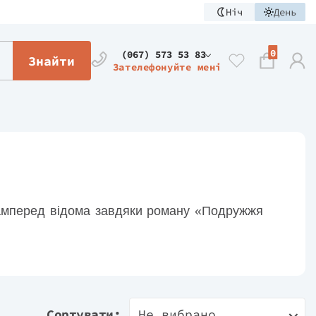
Ніч
День
0
(067) 573 53 83
Знайти
Зателефонуйте мені
мперед відома завдяки роману «Подружжя
Сортувати:
Не вибрано