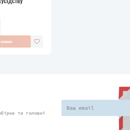
усідству
 кошик
обірки та головні