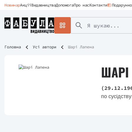
Новинар
Акції
Видавництва
Допомога
Про нас
Контакти
Подарунко
Головна
Усі автори
Шарі Лапена
ШАРІ
(29.12.19
по сусідств