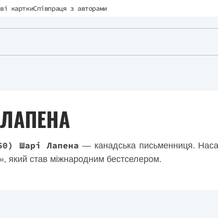
ві картки
Співпраця з авторами
 ЛАПЕНА
60) Шарі Лапена
— канадська письменниця. Наса
у», який став міжнародним бестселером.