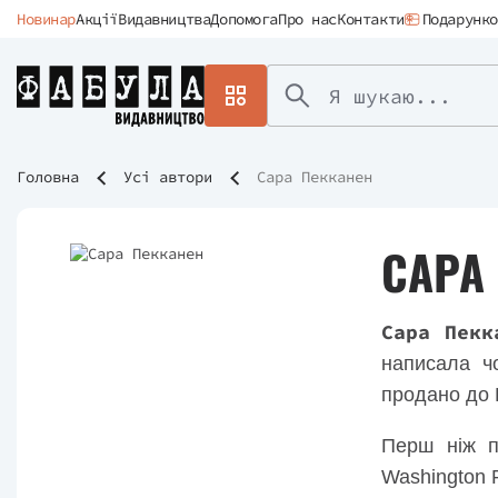
Новинар
Акції
Видавництва
Допомога
Про нас
Контакти
Подарунко
Головна
Усі автори
Сара Пекканен
САРА
Сара Пекк
написала ч
продано до К
Перш ніж п
Washington 