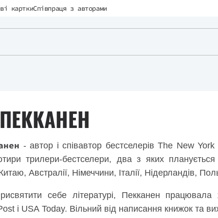
ві картки
Співпраця з авторами
 ПЕККАНЕН
анен
- ​​автор і співавтор бестселерів The New Yor
отири трилери-бестселери, два з яких планується
итаю, Австралії, Німеччини, Італії, Нідерландів, Польщ
рисвятити себе літературі, Пекканен працювала ж
Post і USA Today. Вільний від написання книжок та в