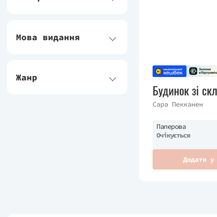
Мова видання
Жанр
Будинок зі ск
Сара Пекканен
Паперова
Очікується
Додати у