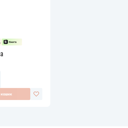
ла
 кошик