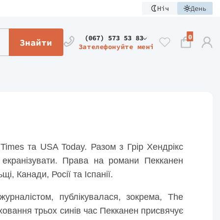
Ніч
День
0
(067) 573 53 83
Знайти
Зателефонуйте мені
k Times та USA Today. Разом з Грір Хендрікс
 екранізувати. Права на романи Пекканен
і, Канади, Росії та Іспанії.
урналістом, публікувалася, зокрема, The
иховання трьох синів час Пекканен присвячує