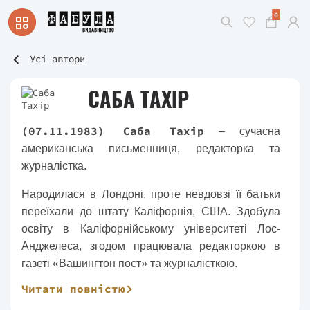
0
Усі автори
САБА ТАХІР
(07.11.1983) Саба Тахір
– сучасна
американська письменниця, редакторка та
журналістка.
Народилася в Лондоні, проте невдовзі її батьки
переїхали до штату Каліфорнія, США. Здобула
освіту в Каліфорнійському університеті Лос-
Анджелеса, згодом працювала редакторкою в
газеті «Вашингтон пост» та журналісткою.
Читати повністю
Дебютувала Саба фентезійним романом «Серед
золи вуглина», що став міжнародним