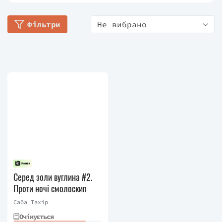
бестселером за версією New York Times та
Фільтри
Не вибрано
увійшов до списків «100 найкращих фентезі книг»
та «100 найкращих YA книг» за версіями журналу
Tіmes. Права на екранізацію твору купила
компанія «Paramount Pictures». Також авторка
видала тетралогію «Ember Quartet»; серію
графічних романів «A Thief Among the Trees» та
«A Spark Within the Forge»; сучасний молодіжний
роман «All My Rage», який отримав Національну
книжкову премію для молодіжної літератури,
миттєво став бестселером New York Times,
отримав вісім рецензій із зірочками та отримав
книжкову премію Boston Globe-Horn 2022 року за
художню літературу та поезію та книга «HEIR».
Серед золи вуглина #2.
Проти ночі смолоскип
Саба Тахір
Очікується