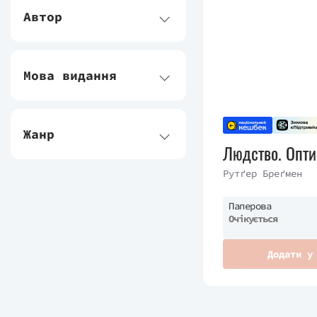
Автор
Мова видання
Жанр
Людство. Опти
Рутґер Бреґмен
Паперова
Очікується
Додати у