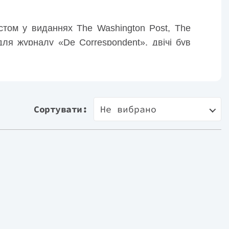
стом у виданнях The Washington Post, The
для журналу «De Correspondent», двічі був
і. TED Talks назвали науковця «одним із
мічному форумі в Давосі. Із 2021-го — член
Сортувати:
Не вибрано
айменше десять відсотків свого доходу
рландській телепрограмі Van Rossem Vertelt,