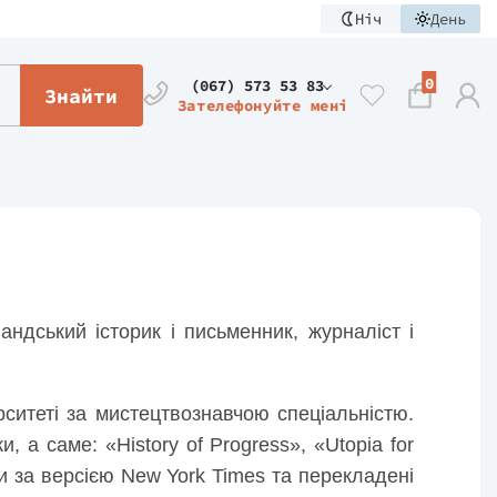
Ніч
День
0
(067) 573 53 83
Знайти
Зателефонуйте мені
ндський історик і письменник, журналіст і
рситеті за мистецтвознавчою спеціальністю.
, а саме: «History of Progress», «Utopia for
ми за версією New York Times та перекладені