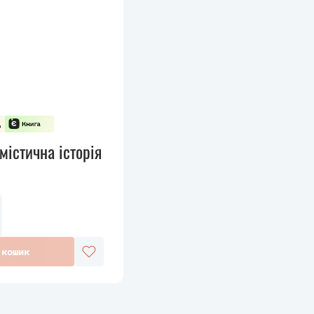
містична історія
 кошик