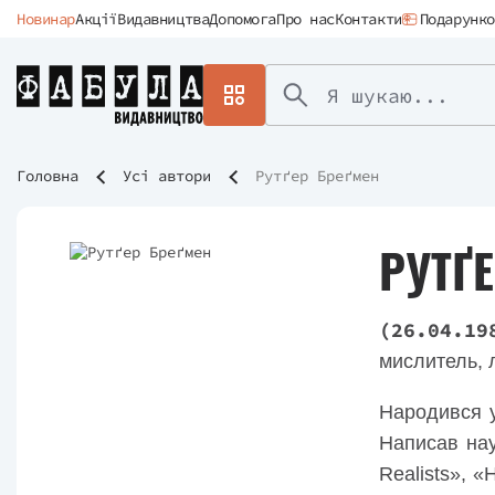
Новинар
Акції
Видавництва
Допомога
Про нас
Контакти
Подарунко
Головна
Усі автори
Рутґер Бреґмен
РУТҐ
(26.04.19
мислитель, 
Народився у
Написав наук
Realists», 