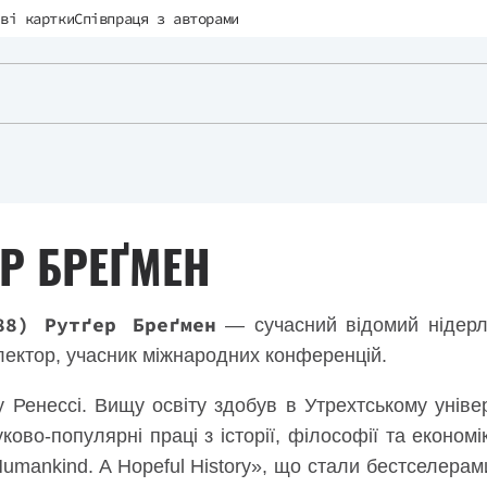
ві картки
Співпраця з авторами
ЕР БРЕҐМЕН
88) Рутґер Бреґмен
— сучасний відомий нідерла
лектор, учасник міжнародних конференцій.
 Ренессі. Вищу освіту здобув в Утрехтському уніве
ово-популярні праці з історії, філософії та економіки
«Humankind. A Hopeful History», що стали бестселера