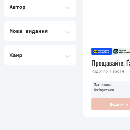
Автор
Мова видання
Жанр
Прощавайте, Ґ
Родріґо Ґарсія
Паперова
Очікується
Додати у