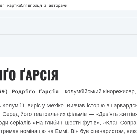
ві картки
Співпраця з авторами
ІҐО ҐАРСІЯ
59) Родріґо Ґарсія
– колумбійський кінорежисер,
Колумбії, виріс у Мехіко. Вивчав історію в Гарвардс
. Серед його театральних фільмів — «Дев'ять життів»
зоди серіалів «На глибині шести футів», «Клан Сопра
 отримав номінацію на Еммі. Він був сценаристом, в