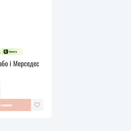
або і Мерседес
 кошик