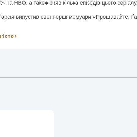
t» на HBO, а також зняв кілька епізодів цього серіалу
 Ґарсія випустив свої перші мемуари «Прощавайте, Ґа
 живе з родиною в Лос-Анджелесі.
ністю