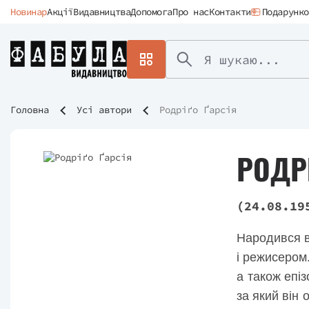
Новинар
Акції
Видавництва
Допомога
Про нас
Контакти
Подарунко
Головна
Усі автори
Родріґо Ґарсія
РОДР
(24.08.19
Народився в 
і режисером
а також епі
за який він