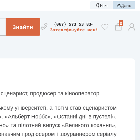
Ніч
День
0
(067) 573 53 83
Знайти
Зателефонуйте мені
 сценарист, продюсер та кінооператор.
ькому університеті, а потім став сценаристом
, «Альберт Ноббс», «Останні дні в пустелі»,
но» та пілотний випуск «Великого кохання»,
иконавчим продюсером і шоураннером серіалу