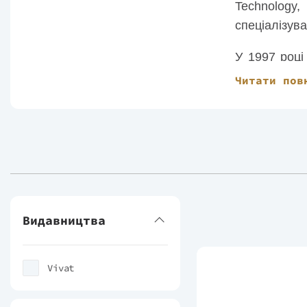
Technology
спеціалізув
У 1997 році
сервіс з ор
Читати пов
написав книг
впроваджува
Зараз автор
Видавництва
Vivat