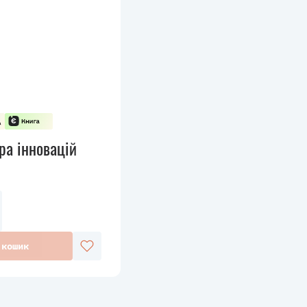
ура інновацій
 кошик