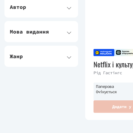
Автор
Мова видання
Жанр
Netflix і культ
Рід Гастінгс
Паперова
Очікується
Додати у