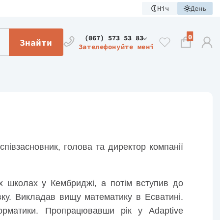
Ніч
День
0
(067) 573 53 83
Знайти
Зателефонуйте мені
півзасновник, голова та директор компанії
х школах у Кембриджі, а потім вступив до
вку. Викладав вищу математику в Есватині.
орматики. Пропрацювавши рік у Adaptive