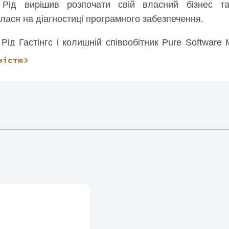
, Рід вирішив розпочати свій власний бізнес т
алася на діагностиці програмного забезпечення.
 Рід Гастінгс і колишній співробітник Pure Software
енди фільмів. Рід сформував Кодекс внутрішньої к
ністю
у «Netflix і культура інновацій», яка допоможе ство
ти інновації.
 живе у Сан-Франциско.