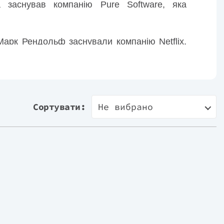
а заснував компанію Pure Software, яка
 Марк Рендольф заснували компанію Netflix,
ультури Netflix, який виклав у мережу та
рити компанію, у якій хочеться працювати та
Сортувати:
Не вибрано