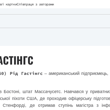
ві картки
Співпраця з авторами
АСТІНГС
60) Рід Гастінгс
– американський підприємець, с
 Бостоні, штат Массачусетс. Навчався у приватни
ської піхоти США, де проходив офіцерську підгото
 Стенфорді, де отримав ступінь магістра з інф