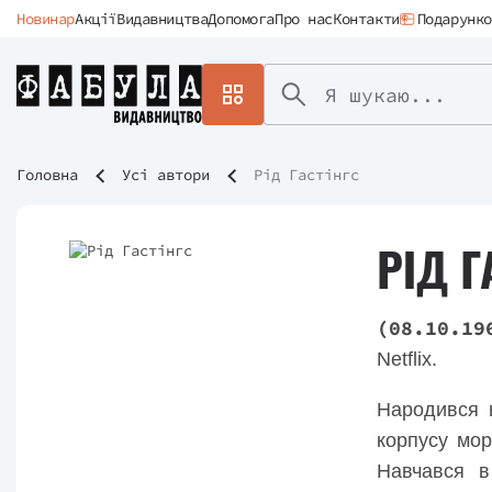
Новинар
Акції
Видавництва
Допомога
Про нас
Контакти
Подарунко
Головна
Усі автори
Рід Гастінгс
РІД Г
(08.10.19
Netflix.
Народився в
корпусу мор
Навчався в