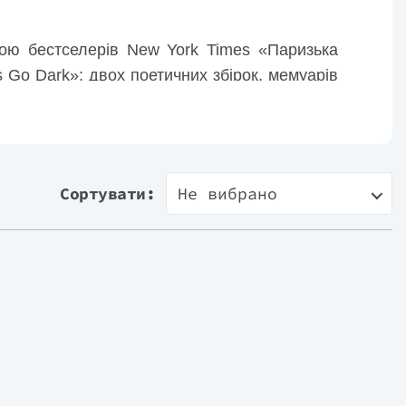
кою бестселерів New York Times «Паризька
s Go Dark»; двох поетичних збірок, мемуарів
йо.
Сортувати:
Не вибрано