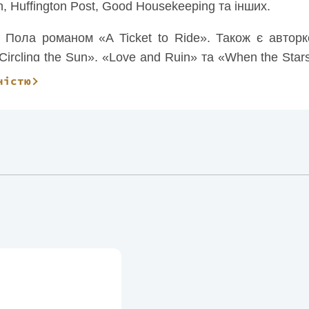
, Huffington Post, Good Housekeeping та інших.
 Пола романом «A Ticket to Ride». Також є автор
ircling the Sun», «Love and Ruin» та «When the Star
: Growing Up in Other People's Houses».
ністю
енниця живе зі своєю родиною в Клівленді, штат Ога