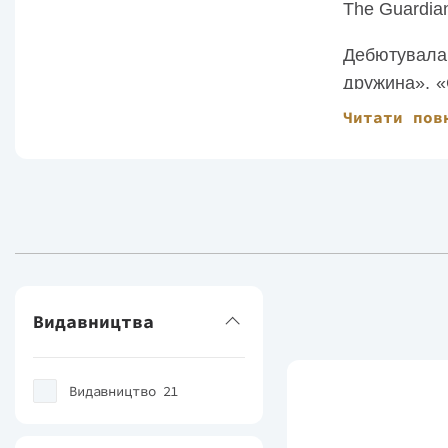
The Guardian
Дебютувала
дружина», «C
«Like Family
Читати пов
Зараз письм
Видавництва
Видавництво 21