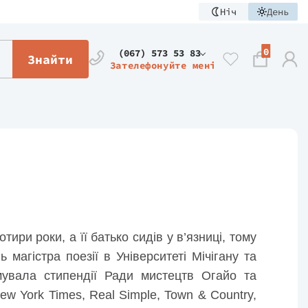
Ніч
День
0
(067) 573 53 83
Знайти
Зателефонуйте мені
ири роки, а її батько сидів у в’язниці, тому
магістра поезії в Університеті Мічігану та
увала стипендії Ради мистецтв Огайо та
w York Times, Real Simple, Town & Country,