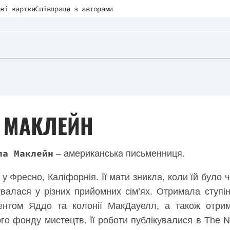
ві картки
Співпраця з авторами
 МАКЛЕЙН
ла Маклейн
– американська письменниця.
 Фресно, Каліфорнія. Її мати зникла, коли їй було чот
валася у різних прийомних сім’ях. Отримала ступінь 
ентом Яддо та колонії МакДауелл, а також отрим
го фонду мистецтв. Її роботи публікувалися в The Ne