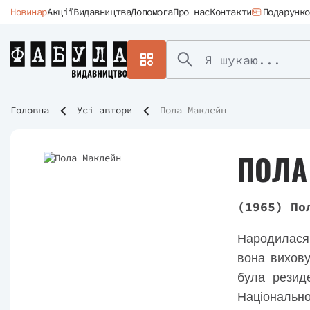
Новинар
Акції
Видавництва
Допомога
Про нас
Контакти
Подарунко
Головна
Усі автори
Пола Маклейн
ПОЛА
(1965) По
Народилася у
вона вихову
була резид
Національно