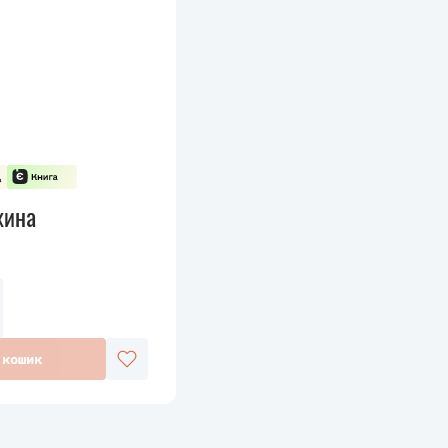
жина
 кошик