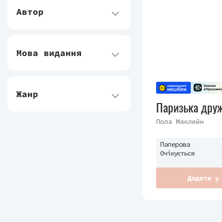
Автор
Мова видання
Жанр
Паризька дру
Пола Маклейн
Паперова
Очікується
Додати у