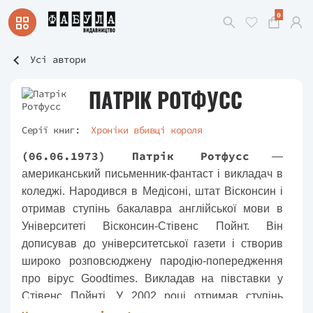
0
Усі автори
ПАТРІК РОТФУСС
Серії книг:
Хроніки вбивці короля
(06.06.1973) Патрік Ротфусс
—
американський письменник-фантаст і викладач в
коледжі. Н
ародився в Медісоні, штат Вісконсин і
отримав ступінь бакалавра англійської мови в
Університеті Вісконсин-Стівенс Пойнт. Він
дописував до університетської газети і створив
широко розповсюджену пародію-попередження
про вірус Goodtimes. Викладав на півставки у
Стівенс Пойнті. У 2002 році отримав ступінь