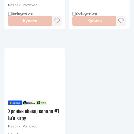
Патрік Ротфусс
Очікується
Очікується
Купити
Купити
Хроніки вбивці короля #1.
Ім'я вітру
Патрік Ротфусс