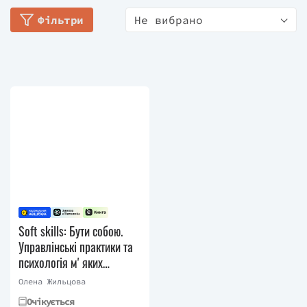
Фільтри
Не вибрано
Soft skills: Бути собою.
Управлінські практики та
психологія мʼяких
навичок
Олена Жильцова
Очікується