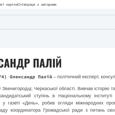
ві картки
Співпраця з авторами
САНДР ПАЛІЙ
74) Олександр Палій
– політичний експерт, консул
 Звенигородці, Черкаської області. Вивчав історію т
кандидатський ступінь в Національному інститут
 у газеті «День», робив огляди міжнародних прог
саду координатора Громадської ради з питань сво