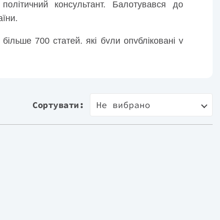
політичний консультант. Балотувався до
аїни.
більше 700 статей, які були опубліковані у
 більше 150 відеосюжетів. Він є автором 8
а є автором книги «Короткий курс історії
Сортувати:
Не вибрано