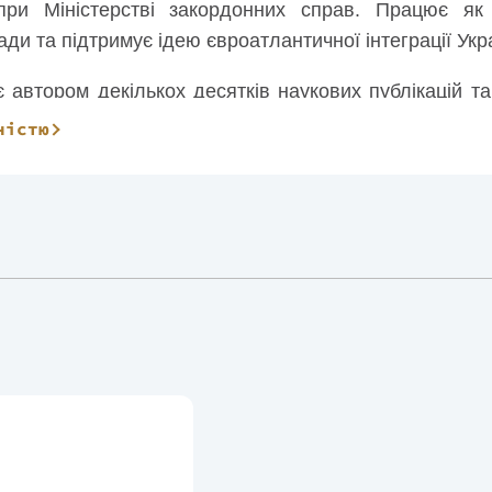
при Міністерстві закордонних справ. Працює як 
ди та підтримує ідею євроатлантичної інтеграції Укр
 автором декількох десятків наукових публікацій та 
одичних виданнях, а також взяв участь у створенні
ністю
пулярних праць та займається редактурою, зокрем