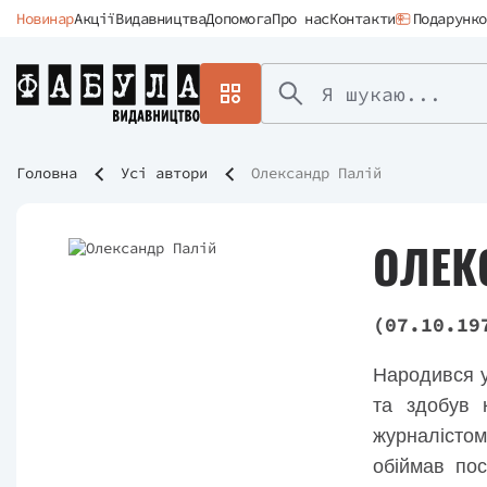
Новинар
Акції
Видавництва
Допомога
Про нас
Контакти
Подарунко
Головна
Усі автори
Олександр Палій
ОЛЕК
(07.10.19
Народився у
та здобув 
журналістом
обіймав по