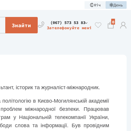
Ніч
День
0
(067) 573 53 83
Знайти
Зателефонуйте мені
ьтант, історик та журналіст-міжнародник.
а політологію в Києво-Могилянській академії
і проблем міжнародної безпеки. Працював
рам у Національній телекомпанії України,
боди слова та інформації. Був провідним