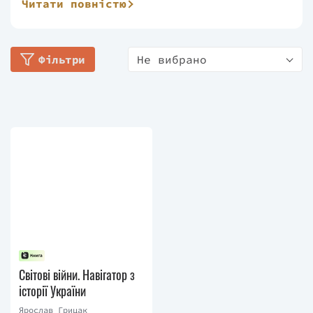
Читати повністю
в Україні».
Олександр є автором та співавтором багатьох
Фільтри
Не вибрано
наукових праць, зокрема книг «Світові війни.
Навігатор з історії України» та «Навігатор з історії
України. "Повоєнний СРСР"».
Світові війни. Навігатор з
історії України
Ярослав Грицак