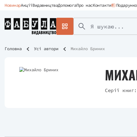
Новинар
Акції
Видавництва
Допомога
Про нас
Контакти
Подарунко
Головна
Усі автори
Михайло Бриних
МИХА
Серії книг: