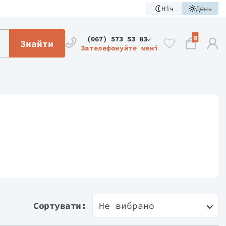
Ніч
День
0
(067) 573 53 83
Знайти
Зателефонуйте мені
Сортувати:
Не вибрано