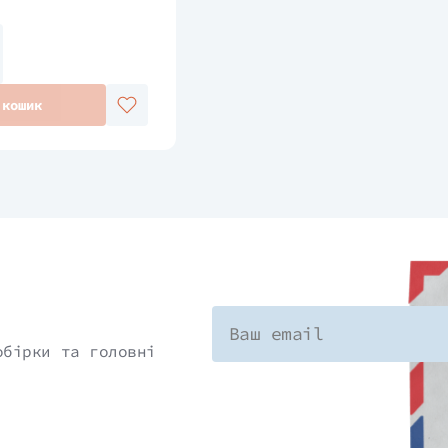
 кошик
обірки та головні