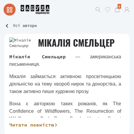
0
Усі автори
МІКАЛІЯ СМЕЛЬЦЕР
Мікалія Смельцер
— американська
письменниця.
Мікалія займається активною просвітницькою
діяльністю на тему хвороб нирок та донорства, а
також активно пише художню прозу.
Вона є авторкою таких романів, як The
Confidence of Wildflowers, The Resurrection of
Wildflowers, Bad Boys Break Hearts, Sweet
Читати повністю
Dandelion, Pretty Little Mistake, Eleven Eleven та
багатьох інших.