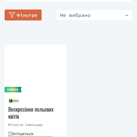
Фільтри
Не вибрано
НОВИНКА
Воскресіння польових
квітів
Мікалія Смельцер
Очікується