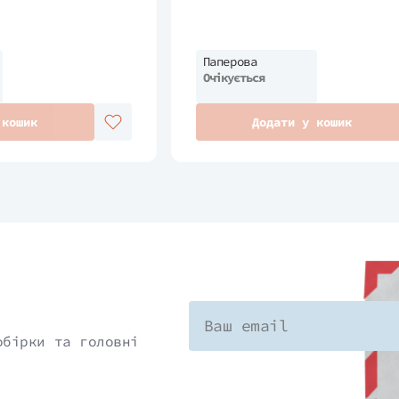
Паперова
Очікується
 кошик
Додати у кошик
обірки та головні