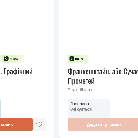
. Графічний
Франкенштайн, або Суча
Прометей
Мері Шеллі
Паперова
Очікується
 кошик
Додати у кошик