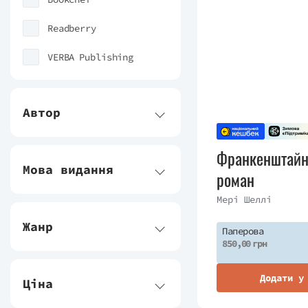
Readberry
VERBA Publishing
Автор
Франкенштайн
Мова видання
роман
Мері Шеллі
Жанр
Паперова
850,00 грн
Додати у
Ціна