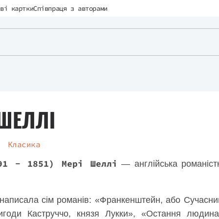
ві картки
Співпраця з авторами
 ШЕЛЛІ
Класика
91 - 1851) Мері Шеллі
— англійська романістк
написала сім романів: «Франкенштейн, або Сучасни
игоди Каструччо, князя Лукки», «Остання людин