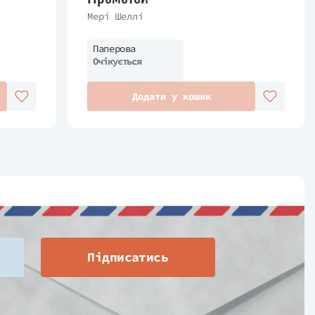
Мері Шеллі
Паперова
Очікується
Додати у кошик
Підписатись