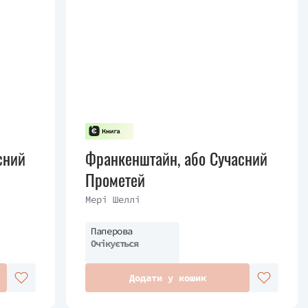
сний
Франкенштайн, або Сучасний
Прометей
Мері Шеллі
Паперова
Очікується
Додати у кошик