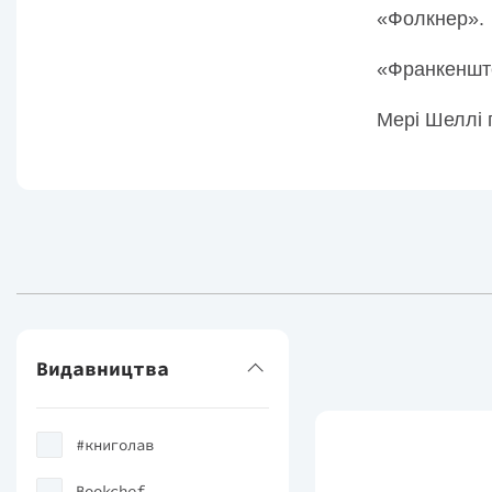
«Фолкнер».
«Франкенште
Мері Шеллі 
Видавництва
#книголав
Bookchef