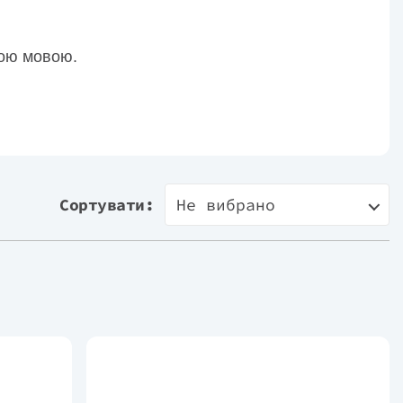
кою мовою.
Сортувати:
Не вибрано