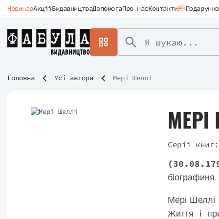
Новинар
Акції
Видавництва
Допомога
Про нас
Контакти
Подарунко
Головна
Усі автори
Мері Шеллі
МЕРІ
Серії книг:
(30.08.17
біографиня.
Мері Шеллі 
Життя і пр