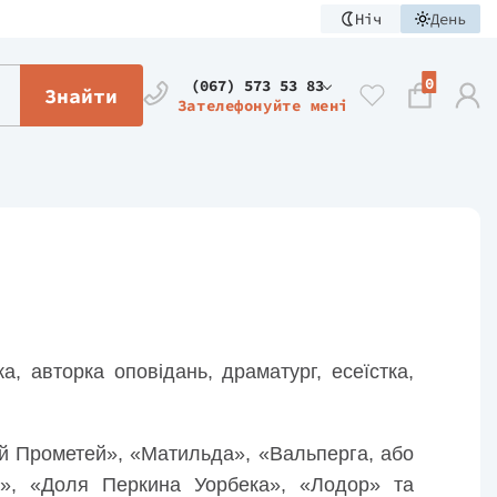
Ніч
День
0
(067) 573 53 83
Знайти
Зателефонуйте мені
а, авторка оповідань, драматург, есеїстка,
й Прометей», «Матильда», «Вальперга, або
а», «Доля Перкина Уорбека», «Лодор» та