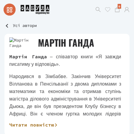
0
Усі автори
МАРТІН ГАНДА
Мартін Ганда
– співавтор книги «Я завжди
писатиму у відповідь».
Народився в Зімбабве. Закінчив Університет
Вілланова в Пенсільванії з двома дипломами з
математики та економіки та отримав ступінь
магістра ділового адміністрування в Університеті
Дьюка, де він був президентом Клубу бізнесу в
Африці. Він є членом гуртка молодих лідерів
Інституту Мілкена.
Читати повністю
Працював у Goldman Sachs і Deutsche Bank у