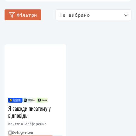
Нью-Йорку.
Фільтри
Не вибрано
Я завжди писатиму у
відповідь
Кейтлін Аліфіренка
Очікується