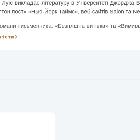
. Луїс викладає літературу в Університеті Джорджа В
тон пост» «Нью-Йорк Таймс», веб-сайтів Salon та Ne
омани письменника, «Безплідна витівка» та «Вимир
становці. Його третій роман, «Містер Тімоті», бу
ністю
о» була номінована на премію Едгара Алана По та пр
ав романи «Чорна вежа» і «Школа ночі». Його книги 
 живе і працює у Вашингтоні.