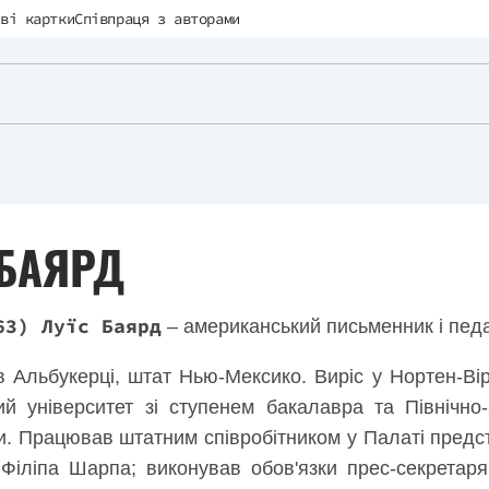
ві картки
Співпраця з авторами
 БАЯРД
63) Луїс Баярд
– американський письменник і 
 Альбукерці, штат Нью-Мексико. Виріс у Нортен-Вірд
ий університет зі ступенем бакалавра та Північно-
и. Працював штатним співробітником у Палаті предс
іліпа Шарпа; виконував обов'язки прес-секретаря, 