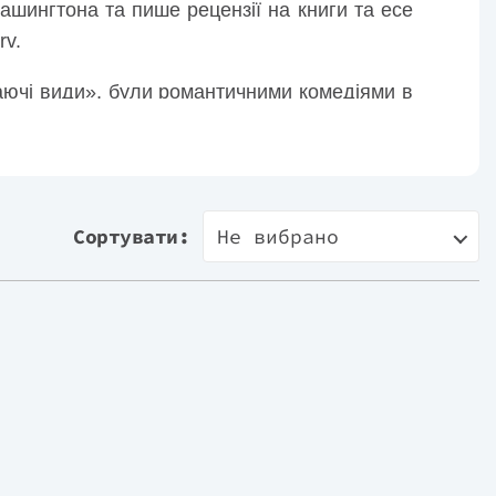
ашингтона та пише рецензії на книги та есе
rv.
аючі види», були романтичними комедіями в
в вікторіанським трилером. Роман «Блідно-
емію Асоціації письменників-криміналістів.
перекладені більш ніж 10 мовами.
Сортувати:
Не вибрано