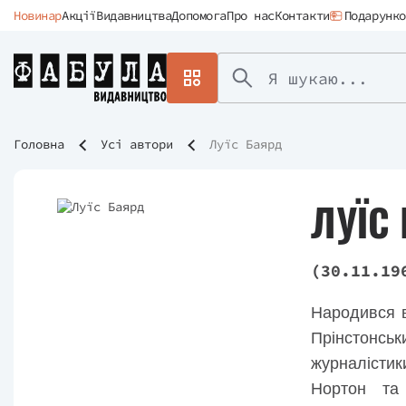
Новинар
Акції
Видавництва
Допомога
Про нас
Контакти
Подарунко
Головна
Усі автори
Луїс Баярд
ЛУЇС
(30.11.19
Народився в
Прінстонськ
журналістик
Нортон та Ф