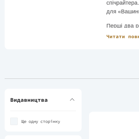
спічрайтера
для «Вашинг
Перші два р
сучасній об
Читати пов
блакитне ок
Також напис
В даний час
Видавництва
Ще одну сторінку