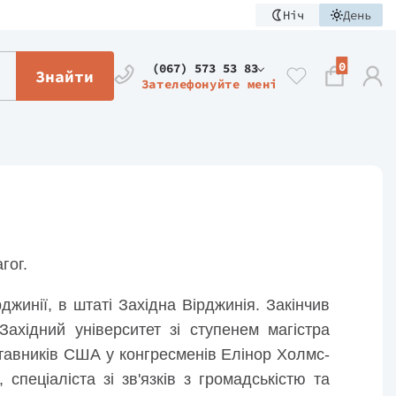
Ніч
День
0
(067) 573 53 83
Знайти
Зателефонуйте мені
педагог.
жинії, в штаті Західна Вірджинія. Закінчив
Західний університет зі ступенем магістра
тавників США у конгресменів Елінор Холмс-
спеціаліста зі зв'язків з громадськістю та