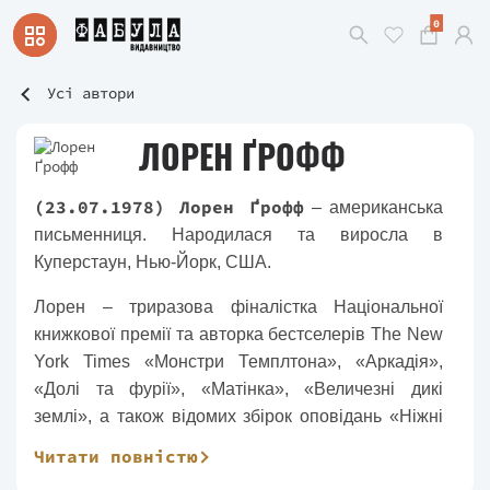
0
Усі автори
ЛОРЕН ҐРОФФ
(23.07.1978) Лорен Ґрофф
– американська
письменниця. Народилася та виросла в
Куперстаун, Нью-Йорк, США.
Лорен – триразова фіналістка Національної
книжкової премії та авторка бестселерів The New
York Times «Монстри Темплтона», «Аркадія»,
«Долі та фурії», «Матінка», «Величезні дикі
землі», а також відомих збірок оповідань «Ніжні
їстівні птахи» та «Флорида». Отримала The Story
Читати повністю
Prize, ABA Indies' Choice Award, Гран-прі Франції,