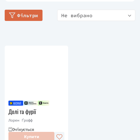
премію Джойс Керол Оутс, а також була
фіналісткою Національної премії кола книжкових
Фільтри
Не вибрано
критиків. Її роботи регулярно з'являються в The
New Yorker, The Atlantic та інших виданнях, а
твори перекладено тридцятьма шістьма мовами.
Долі та фурії
Лорен Ґрофф
Очікується
Купити