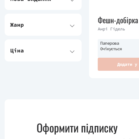
Фешн-добірка
Жанр
Анрі Гідель
Паперова
Очікується
Ціна
Додати у
Оформити підписку