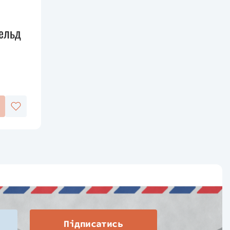
фельд
Підписатись