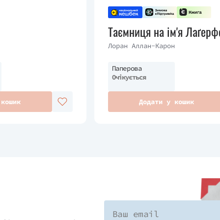
Таємниця на ім'я Лаґер
Лоран Аллан-Карон
Паперова
Очікується
 кошик
Додати у кошик