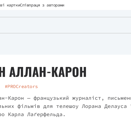
ві картки
Співпраця з авторами
Н АЛЛАН-КАРОН
#PROCreators
ан-Карон — французький журналіст, письмен
льних фільмів для телешоу Лорана Делауса 
ро Карла Лаґерфельда.