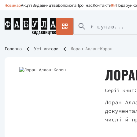
Новинар
Акції
Видавництва
Допомога
Про нас
Контакти
Подарунко
Головна
Усі автори
Лоран Аллан-Карон
ЛОРА
Серії книг:
Лоран Алл
документа
числі й п