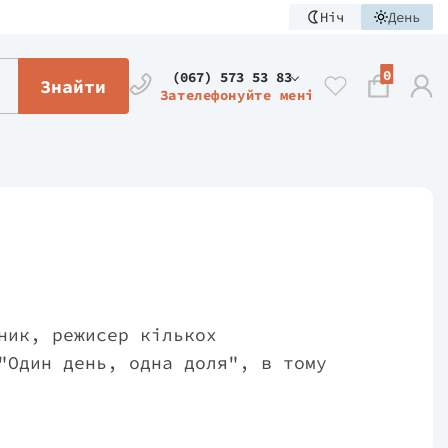
Ніч
День
0
(067) 573 53 83
Знайти
Зателефонуйте мені
ник, режисер кількох
"Один день, одна доля", в тому