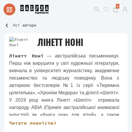
0
Усі автори
ЛІНЕТТ НОНІ
Лінетт Ноні
— австралійська письменниця.
Перш ніж вирушити у світ художньої літератури,
вивчала в університеті журналістику, академічне
письменство та людську поведінку. Вона є
авторкою бестселерів №1 із серії «Тюремна
цілителька», «Хроніки Медора» та ділогії «Шепіт».
У 2019 році книга Лінетт «Шепіт» отримала
нагороду ABIA (Премія австралійської книжкової
індустрії) як «Книга року для дітей», а також
нагороду «Gold Inky Award» (єдина книжкова
Читати повністю
нагорода для підлітків в Австралії).