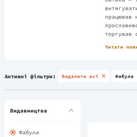
витягуват
працював 
прославив
торгував 
мотелі, о
Читати пов
втримуват
кинув пит
таким спі
Активні фільтри:
Видалити всі
провів у 
Фабула
"тваринко
складають
Каліфорні
Видавництва
книжок, п
собачою. 
романи "П
Фабула
"Агнець: 