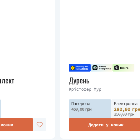
плект
Дурень
Крістофер Мур
Паперова
Електронна
280,00 гр
450,00 грн
350,00 грн
 кошик
Додати у кошик