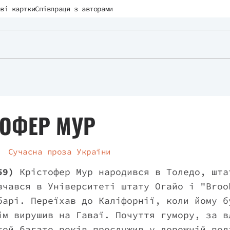
ві картки
Співпраця з авторами
ТОФЕР МУР
Сучасна проза України
59)
Крістофер Мур народився в Толедо, шта
вчався в Університеті штату Огайо і "Broo
барі. Переїхав до Каліфорнії, коли йому б
ім вирушив на Гаваї. Почуття гумору, за в
той багато років прослужив у дорожній пол