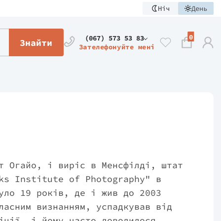
Ніч
День
0
(067) 573 53 83
Знайти
Зателефонуйте мені
т Огайо, і виріс в Менсфілді, штат
ks Institute of Photography" в
уло 19 років, де і жив до 2003
ласним визнанням, успадкував від
іції, і йому часто доводилося