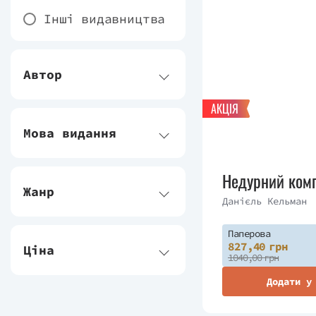
Інші видавництва
Автор
АКЦІЯ
Мова видання
Недурний ком
Жанр
Данієль Кельман
Паперова
827,40 грн
Ціна
1040,00 грн
Додати у