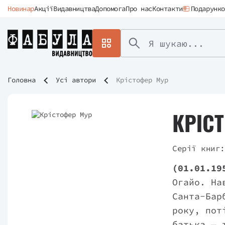
Новинар
Акції
Видавництва
Допомога
Про нас
Контакти
Подарунко
Головна
Усі автори
Крістофер Мур
КРІС
Серії книг:
(01.01.19
Огайо. На
Санта-Бар
року, пот
батька — 