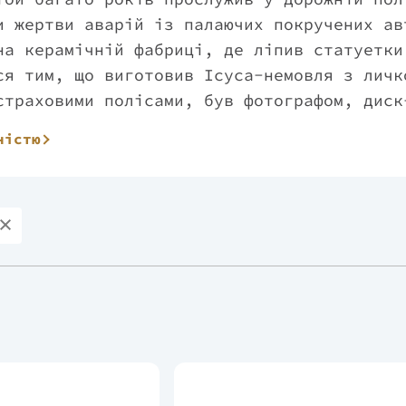
и жертви аварій із палаючих покручених ав
на керамічній фабриці, де ліпив статуетки
ся тим, що виготовив Ісуса-немовля з личк
страховими полісами, був фотографом, диск
фіціантом в італійському ресторані, але к
ністю
и рівновагу з тацею. Писати мріяв ще підл
и і взявся за розум. Улюблений письменник
вчуттям не сміється над маленькими людьми
стані паніки. Крістофер не одружений, не 
ю, яка говорить". Наразі живе в каліфорні
 18 осіб, а з передмістями — 18 людей та 
я). Любить музику без слів, тому що сам і
ерекладених практично всіма європейськими
Якщо не рахувати "Дурня", найбільше захоп
рактичне демоноводство" (1992), "Ящір при
Євангеліє від Гепи, товариша дитячих рокі