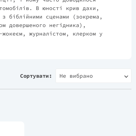
томобілів. В юності крив дахи,
 з біблійними сценами (зокрема,
ом довершеного негідника),
-жокеєм, журналістом, клерком у
инув цю роботу, бо було важкувато
ітком, але тільки у тридцять років
 — Джон Стейнбек ("більше ніхто з
",— зазначає Мур). Усе життя
Сортувати:
Не вибрано
вживає алкоголю, називає себе
йському містечку, населення якого
чотири корови (Біг Сур,
нколи пише пісні. Автор дванадцяти
 мовами, включно з мурашиною та
лення у читачів викликали його
страсті з бухти смутку" (2002) та
в Христа" (2004).