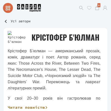
0
Усі автори
КРІСТОФЕР Б'ЮЛМАН
Крістофер Б'юлман — американський прозаїк,
комік, драматург і поет. Автор романів, серед
яких: Those Across the River, Between Two Fires,
The Necromancer's House, The Lesser Dead, The
Suicide Motor Club, «Чорноязикий злодій» та The
Daughters' War. Переможець та лавреат
літературних премій.
У свої 20–30 років він гастролював по
фестивалях епохи Відродження зі своїм дуже
Читати повністю
популярним шоу Christophe the Insultor, Verbal