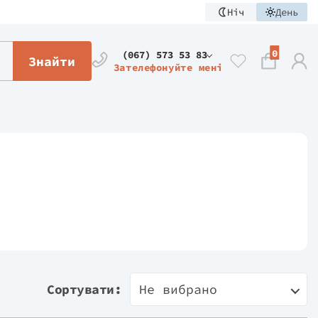
Ніч
День
0
(067) 573 53 83
Знайти
Зателефонуйте мені
Сортувати:
Не вибрано