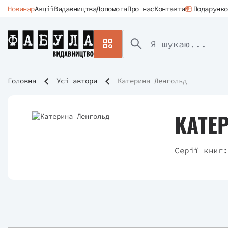
Новинар
Акції
Видавництва
Допомога
Про нас
Контакти
Подарунко
Головна
Усі автори
Катерина Ленгольд
КАТЕ
Серії книг: