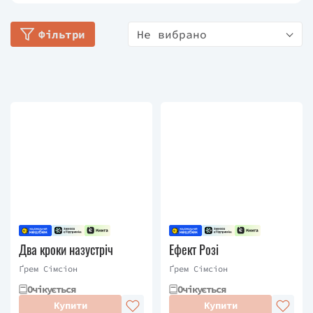
також стали бестселерами. Ґрем часто проводить
семінари з письменницької майстерності.
Фільтри
Не вибрано
Два кроки назустріч
Ефект Розі
Ґрем Сімсіон
Ґрем Сімсіон
Очікується
Очікується
Купити
Купити