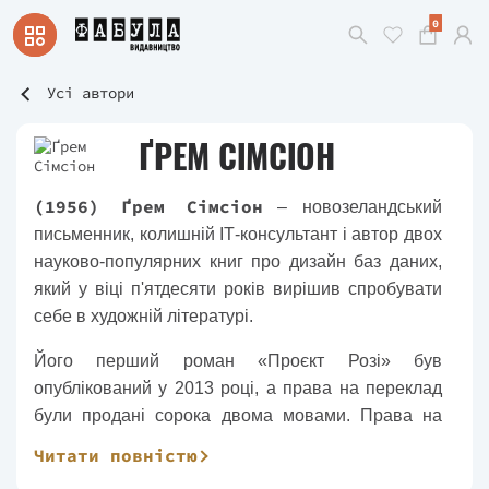
0
Усі автори
ҐРЕМ СІМСІОН
(1956) Ґрем Сімсіон
– новозеландський
письменник, колишній ІТ-консультант і автор двох
науково-популярних книг про дизайн баз даних,
який у віці п'ятдесяти років вирішив спробувати
себе в художній літературі.
Його перший роман «Проєкт Розі» був
опублікований у 2013 році, а права на переклад
були продані сорока двома мовами. Права на
екранізацію отримала кінокомпанія Sony Pictures.
Читати повністю
Продовження «Ефект Розі» та «Результат Розі»,