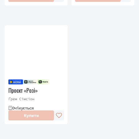
Проєкт «Розі»
Ґрем Сімсіон
Очікується
Купити