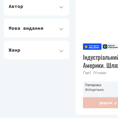
Автор
Мова видання
Жанр
Індустріальни
Америки. Шля
національного
Ґері Пізано
Паперова
Очікується
Додати у