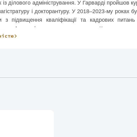
к із ділового адміністрування. У Гарварді пройшов к
 магістратуру і докторантуру. У 2018–2023-му роках 
ли з підвищення кваліфікації та кадрових питан
ання. Автор факультативного курсу «Керування зро
ністю
Стимулювання прибуткового зростання». Член прав
ship Pioneering.
 ста наукових статей у галузі операційних та конку
 книг із управління інноваціями на підприємствах.
идання «Producing Prosperity: Why America Needs a
 мовою.