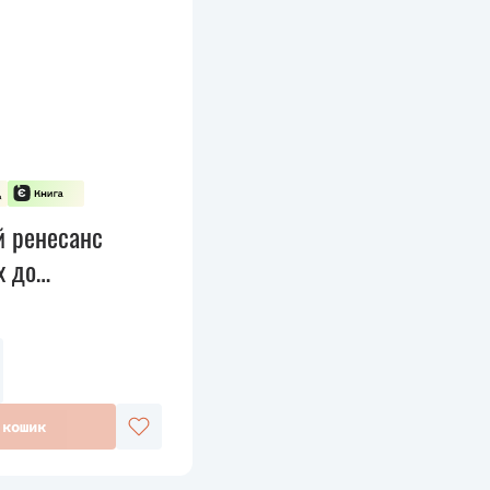
й ренесанс
х до
 процвітання
 кошик