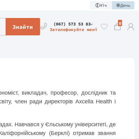
Ніч
День
0
(067) 573 53 83
Знайти
Зателефонуйте мені
оміст, викладач, професор, дослідник та
іту, член ради директорів Axcella Health і
дах. Навчався у Єльському університеті, де
Каліфорнійському (Берклі) отримав звання