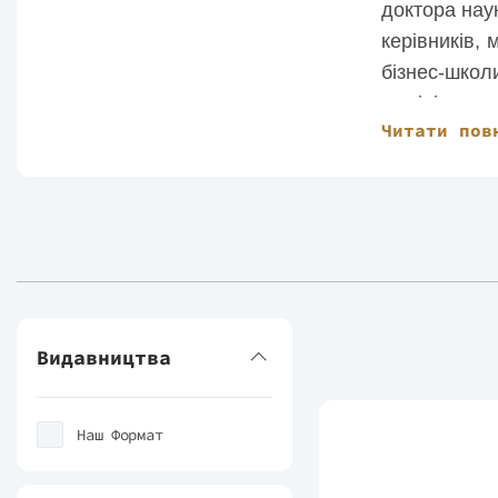
доктора нау
керівників,
бізнес-шко
адмініструв
Читати пов
програми «
партнер Flag
Автор понад
написав сім
Співавтор в
українською
Видавництва
Наш Формат