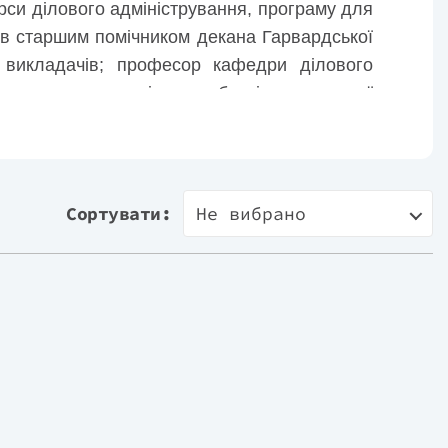
урси ділового адміністрування, програму для
був старшим помічником декана Гарвардської
ь викладачів; професор кафедри ділового
станням», один із розробників навчальної
ління Generate Biomedicines, академічний
рентних стратегій організацій та компаній,
Сортувати:
Не вибрано
 Лауреат наукових та літературних премій.
 Manufacturing Renaissance», перекладеного