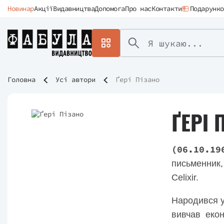
Новинар
Акції
Видавництва
Допомога
Про нас
Контакти
Подарунко
Головна
Усі автори
Ґері Пізано
ҐЕРІ 
(06.10.19
письменник,
Celixir.
Народився у
вивчав екон