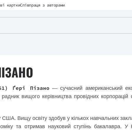
ві картки
Співпраця з авторами
ПІЗАНО
61) Ґері Пізано
— сучасний американський екон
 радник вищого керівництва провідних корпорацій св
 США. Вищу освіту здобув у кількох навчальних закла
оміку та отримав науковий ступінь бакалавра. У 