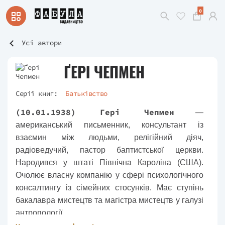
0
Усі автори
ҐЕРІ ЧЕПМЕН
Серії книг:
Батьківство
(10.01.1938) Гері Чепмен
—
американський письменник, консультант із
взаємин між людьми, релігійний діяч,
радіоведучий, пастор баптистської церкви.
Народився у штаті Північна Кароліна (США).
Очолює власну компанію у сфері психологічного
консалтингу із сімейних стосунків. Має ступінь
бакалавра мистецтв та магістра мистецтв у галузі
антропології.