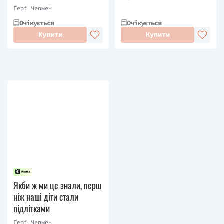
Ґері Чепмен
Очікується
Очікується
Купити
Купити
Якби ж ми це знали, перш
ніж наші діти стали
підлітками
Ґері Чепмен