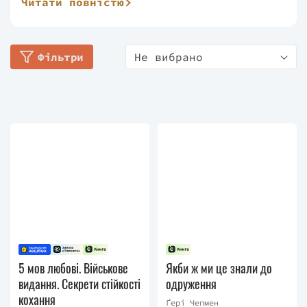
Читати повністю
Найбільшу популярність автору принесла книжка
«П'ять мов любови», яка відразу стала світовим
бестселером. У книжці автор ділиться секретами,
Фільтри
Не вибрано
дає поради для знаходження спільної мови, щоб
налагодити контакт із рідними та близькими
людьми. Автор впевнений, що стосунки
потребують постійної роботи над ними, а
співпраця можлива тільки в діалозі. Серед інших
відомих творів автора — «П'ять мов любови до
дітей», «Збудуй міцну сім'ю» та ін.
5 мов любові. Військове
Якби ж ми це знали до
видання. Секрети стійкості
одруження
кохання
Ґері Чепмен