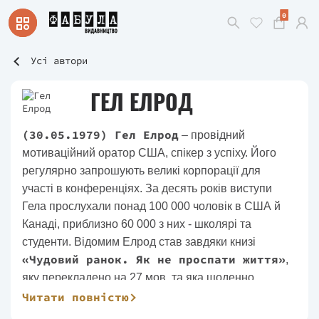
0
Усі автори
ГЕЛ ЕЛРОД
(30.05.1979) Гел Елрод
– провідний
мотиваційний оратор США, спікер з успіху. Його
регулярно запрошують великі корпорації для
участі в конференціях. За десять років виступи
Гела прослухали понад 100 000 чоловік в США й
Канаді, приблизно 60 000 з них - школярі та
студенти. Відомим Елрод став завдяки книзі
«Чудовий ранок. Як не проспати життя»
,
яку перекладено на 27 мов, та яка щоденно
практикується більше ніж 500 тисячами людей у
Читати повністю
70 країнах світу.