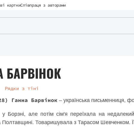
ві картки
Співпраця з авторами
А БАРВІНОК
Рядки з тіні
28) Ганна Барвінок
– українська письменниця, ф
у Борзні, але потім сім'я переїхала на недалекий
а Полтавщині. Товаришувала з Тарасом Шевченком. Ї