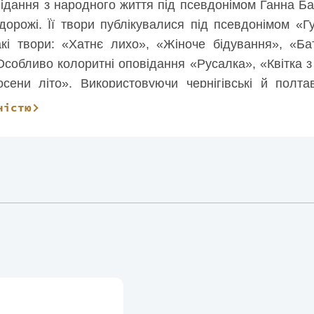
ідання з народного життя під псевдонімом Ганна Бар
орожі. Її твори публікувалися під псевдонімом «Г
акі твори: «Хатнє лихо», «Жіноче бідування», «Б
Особливо колоритні оповідання «Русалка», «Квітка з 
сени літо». Використовуючи чернігівські й полтав
створила драму «Материнська помста».
ністю
ьменниця у 1911 році.