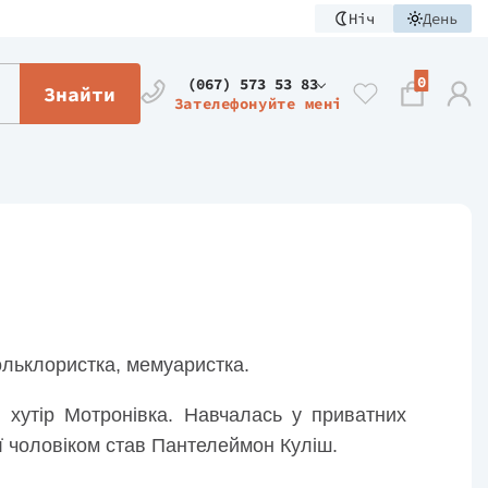
Ніч
День
0
(067) 573 53 83
Знайти
Зателефонуйте мені
ольклористка, мемуаристка.
 хутір Мотронівка. Навчалась у приватних
ї чоловіком став Пантелеймон Куліш.