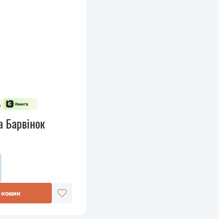
а Барвінок
 кошик