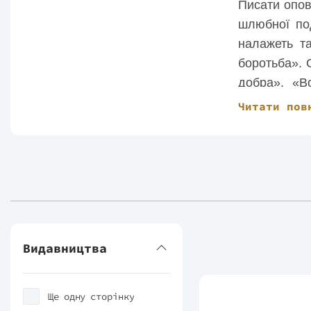
Писати опов
шлюбної под
налажеть т
боротьба». 
добра», «Во
фольклору, 
Читати пов
Померла пис
Видавництва
Ще одну сторінку