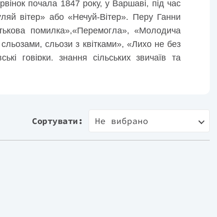
вінок почала 1847 року, у Варшаві, під час
уляй вітер» або «Нечуй-Вітер». Перу Ганни
атькова помилка»,«Перемогла», «Молодича
сльозами, сльози з квітками», «Лихо не без
ські говірки, знання сільських звичаїв та
Сортувати:
Не вибрано