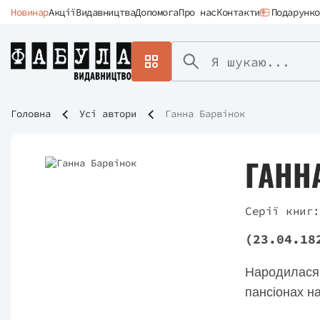
Новинар
Акції
Видавництва
Допомога
Про нас
Контакти
Подарунко
Головна
Усі автори
Ганна Барвінок
ГАНН
Серії книг:
(23.04.18
Народилася 
пансіонах н