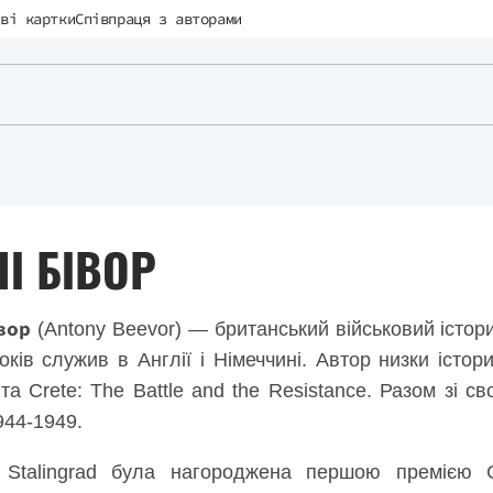
ві картки
Співпраця з авторами
І БІВОР
вор
(Antony Beevor) — британський військовий істори
оків служив в Англії і Німеччині. Автор низки істори
 та Crete: The Battle and the Resistance. Разом зі 
1944-1949.
 Stalingrad була нагороджена першою премією 