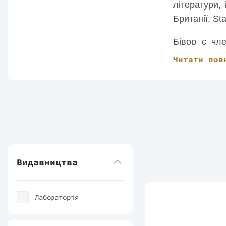
літератури,
Британії, St
Бівор є чл
Франції.
Читати пов
Видавництва
Лабораторія