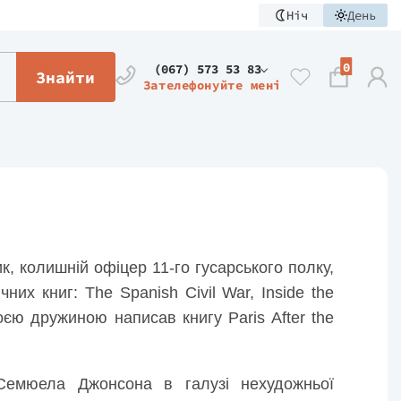
Ніч
День
0
(067) 573 53 83
Знайти
Зателефонуйте мені
к, колишній офіцер 11-го гусарського полку,
чних книг: The Spanish Civil War, Inside the
своєю дружиною написав книгу Paris After the
Семюела Джонсона в галузі нехудожньої