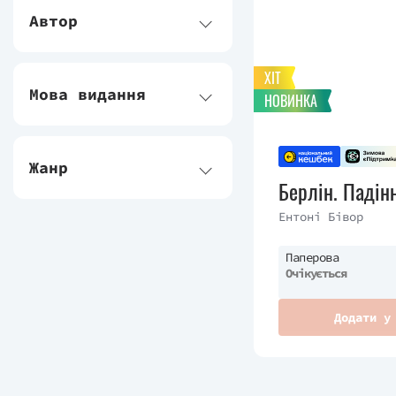
Автор
ХІТ
Мова видання
НОВИНКА
Жанр
Берлін. Падін
Ентоні Бівор
Паперова
Очікується
Додати у