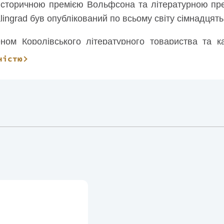
 історичною премією Вольфсона та літературною пр
alingrad був опублікований по всьому світу сімнадця
еном Королівського літературного товариства та 
ністю