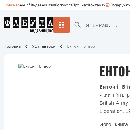
Новинар
Акції
Видавництва
Допомога
Про нас
Контакти
Подарунко
Головна
Усі автори
Ентоні Бівор
ЕНТОН
Ентоні Бі
який п'ять р
British Army
Liberation, 
Його книга