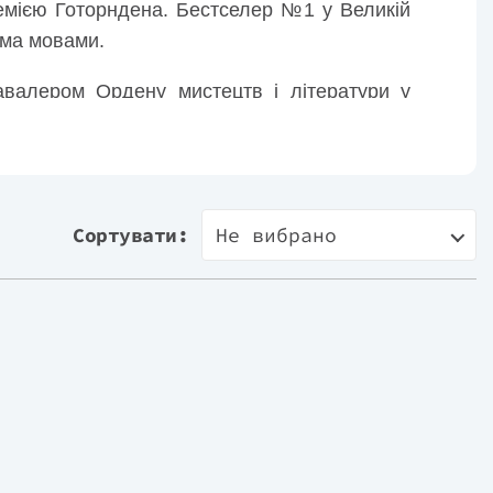
емією Готорндена. Бестселер №1 у Великій
тьма мовами.
кавалером Ордену мистецтв і літератури у
Сортувати:
Не вибрано