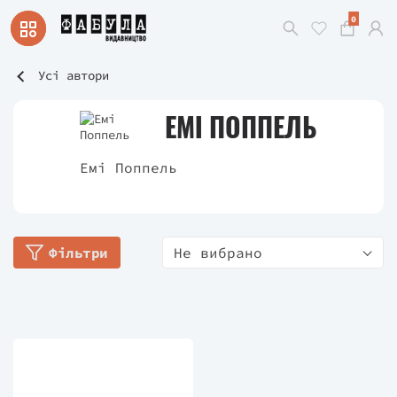
0
Усі автори
ЕМІ ПОППЕЛЬ
Емі Поппель
Фільтри
Не вибрано