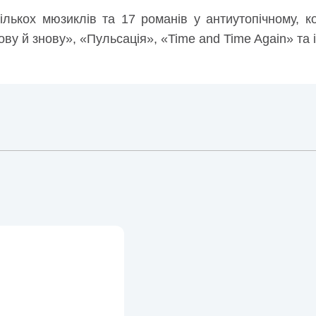
ількох мюзиклів та 17 романів у антиутопічному, к
ву й знову», «Пульсація», «Time and Time Again» та 