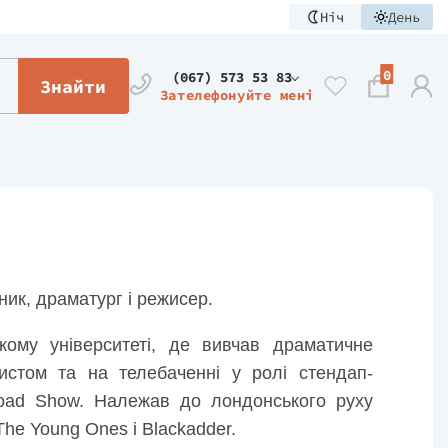
Ніч
День
0
(067) 573 53 83
Знайти
Зателефонуйте мені
ник, драматург і режисер.
кому університеті, де вивчав драматичне
стом та на телебаченні у ролі стендап-
Road Show. Належав до лондонського руху
The Young Ones і Blackadder.