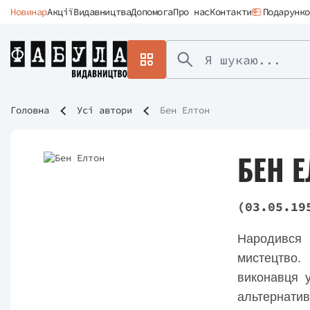
Новинар
Акції
Видавництва
Допомога
Про нас
Контакти
Подарунко
Головна
Усі автори
Бен Елтон
БЕН 
(03.05.19
Народився 
мистецтво.
виконавця 
альтернативн