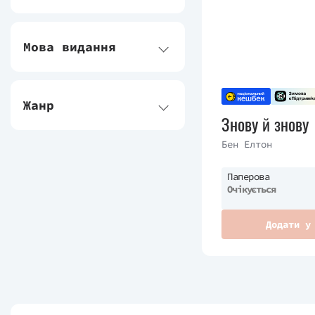
Мова видання
Жанр
Знову й знову
Бен Елтон
Паперова
Очікується
Додати у