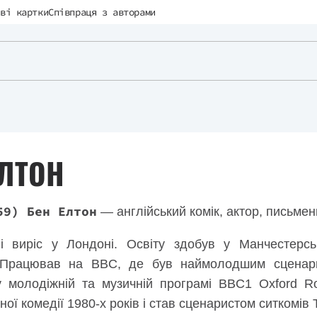
ві картки
Співпраця з авторами
ЕЛТОН
59) Бен Елтон
— англійський комік, актор, письмен
і виріс у Лондоні. Освіту здобув у Манчестерсь
 Працював на BBC, де був наймолодшим сценари
у молодіжній та музичній програмі BBC1 Oxford 
ої комедії 1980-х років і став сценаристом ситкомів 