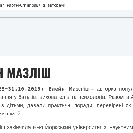
ві картки
Співпраця з авторами
Н МАЗЛІШ
25-31.10.2019) Елейн Мазліш
– авторка попул
ання у батьків, вихователів та психологів. Разом і
 з дітьми, давали практичні поради, перевірені як
яч сімей.
ш закінчила Нью-Йоркський університет зі науковим