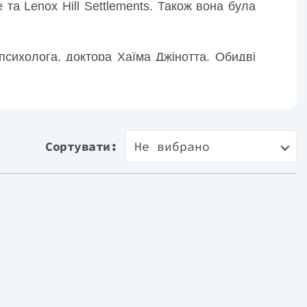
та Lenox Hill Settlements. Також вона була
 психолога, доктора Хаїма Джінотта. Обидві
у Нью-Йорку та Інституту сімейного життя
 Сполучених Штатах, Канаді та за кордоном,
о Good Morning America. Була матір’ю трьох
Сортувати:
Не вибрано