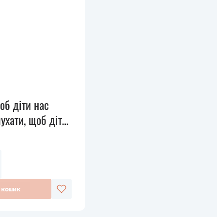
об діти нас
ухати, щоб діти
ли
 кошик