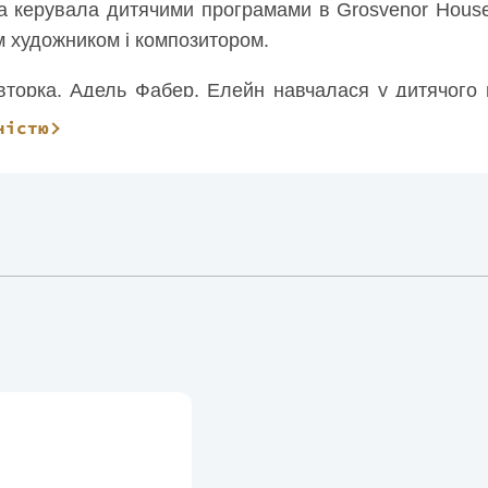
а керувала дитячими програмами в Grosvenor House 
 художником і композитором.
вавторка, Адель Фабер, Елейн навчалася у дитячого
и факультету Нової школи соціальних досліджень 
ністю
у Лонг-Айленда. На додаток до їхніх частих лекцій у
лися в усіх великих телевізійних ток-шоу від Опри д