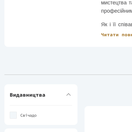
мистецтва т
професійним
Як і її спі
були членам
Читати пов
Університет
вони з’явля
дітей.
Видавництва
Свічадо