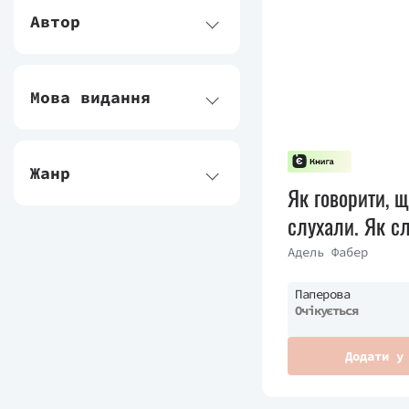
Автор
Мова видання
Жанр
Як говорити, щ
слухали. Як сл
з нами говори
Адель Фабер
Паперова
Очікується
Додати у