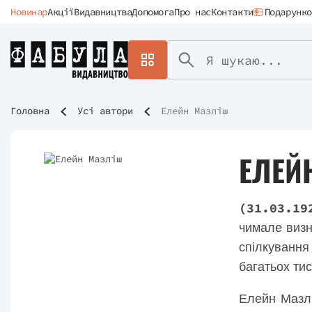
Новинар
Акції
Видавництва
Допомога
Про нас
Контакти
Подарунко
Головна
Усі автори
Елейн Мазліш
ЕЛЕЙ
(31.03.19
чимале визн
спілкування
багатьох тис
Елейн Мазлі