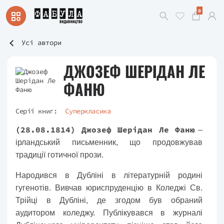
0
Усі автори
ДЖОЗЕФ ШЕРІДАН ЛЕ
ФАНЮ
Серії книг:
Суперкласика
(28.08.1814) Джозеф Шерідан Ле Фаню
–
ірландський письменник, що продовжував
традиції готичної прози.
Народився в Дубліні в літературній родині
гугенотів. Вивчав юриспруденцію в Коледжі Св.
Трійці в Дубліні, де згодом був обраний
аудитором коледжу. Публікувався в журналі