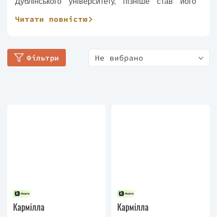
Дублінського університету, пізніше став його
редактором та власником. Придбав кілька газет,
Читати повністю
зокрема Dublin Evening Mail.
Джозеф є автором містичних і пригодницьких
Фільтри
Не вибрано
творів. Опублікував 14 романів, з яких найбільш
відомі «Дядько Сайлас», «Будинок біля
кладовища», повість «Кармілла» і збірка з п'яти
новел — «Крізь тьмяне скло». Деякі твори автора
були екранізовані.
Помер письменник у 1873 році.
Кармілла
Кармілла