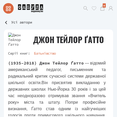
0
Усі автори
ДЖОН ТЕЙЛОР ҐАТТО
Серії книг:
Батьківство
(1935–2018) Джон Тейлор Ґатто
— відомий
американський педагог, письменник та
радикальний критик сучасної системи державної
шкільної освіти.Він присвятив викладанню у
державних школах Нью-Йорка 30 років і за цей
час неодноразово отримував звання «Вчитель
року» міста та штату. Попри професійне
визнання, Ґатто став одним із найгучніших
голосів проти примусового шкільного навчання,