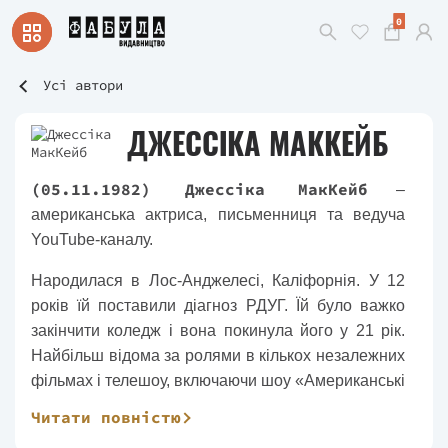
0
Усі автори
ДЖЕССІКА МАККЕЙБ
(05.11.1982) Джессіка МакКейб
–
американська актриса, письменниця та ведуча
YouTube-каналу.
Народилася в Лос-Анджелесі, Каліфорнія. У 12
років їй поставили діагноз РДУГ. Їй було важко
закінчити коледж і вона покинула його у 21 рік.
Найбільш відома за ролями в кількох незалежних
фільмах і телешоу, включаючи шоу «Американські
мрії» та короткометражний фільм «Приманка».
Читати повністю
Дебютувала як сценаристка у короткометражному