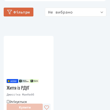
тривимірному фільмі «Щасливий кінець», у якому
вона також зіграла головну роль. Ведуча
Фільтри
Не вибрано
популярного YouTube-каналу «How to ADHD».
МакКейб випустила книгу самодопомоги «Життя
із РДУГ», засновану на її каналі YouTube, яку
опублікував Random House.
Життя із РДУГ
Джессіка МакКейб
Очікується
Купити