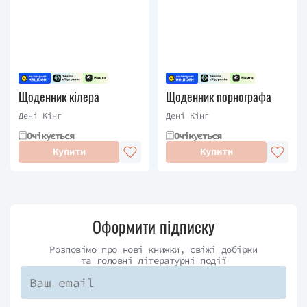
Щоденник кілера
Щоденник порнографа
Дені Кінг
Дені Кінг
Очікується
Очікується
Купити
Купити
Оформити підписку
Розповімо про нові книжки, свіжі добірки
та головні літературні події