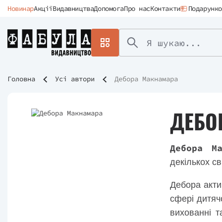
Новинар
Акції
Видавництва
Допомога
Про нас
Контакти
Подарунко
Головна
Усі автори
Дебора Макнамара
ДЕБО
Дебора Ма
декількох св
Дебора акти
сфері дитяч
вихованні т