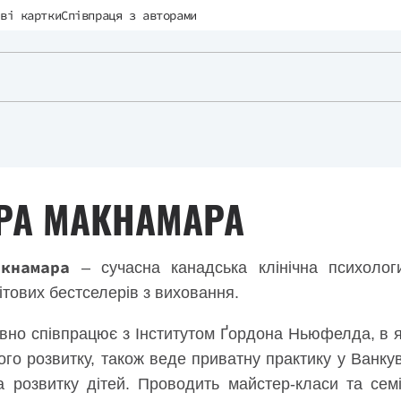
ві картки
Співпраця з авторами
РА МАКНАМАРА
кнамара
– сучасна канадська клінічна психологи
ітових бестселерів з виховання.
вно співпрацює з Інститутом Ґордона Ньюфелда, в 
ого розвитку, також веде приватну практику у Ванк
а розвитку дітей. Проводить майстер-класи та семі