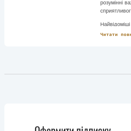
розумінні в
сприятливог
Найвідоміші
«Спокій. Гра
Читати пов
Зараз письм
Оформити підписку