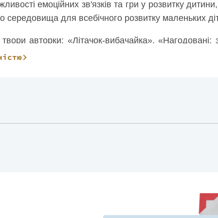
ажливості емоційних зв'язків та гри у розвитку дити
о середовища для всебічного розвитку маленьких ді
 твори авторки: «Літачок-вибачайка», «Нагодовані: з
. Розвиток».
ністю
енниця проживає з родиною у Ванкувері, Канада.