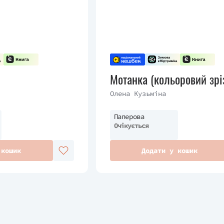
Мотанка (кольоровий зрі
Олена Кузьміна
Паперова
Очікується
 кошик
Додати у кошик