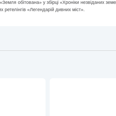
Земля обітована» у збірці «Хроніки незвіданих земел
х ретелінгів «Легендарій дивних міст».