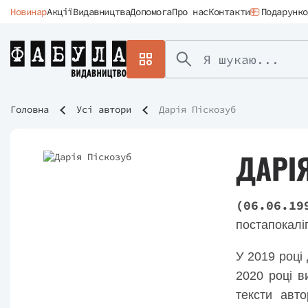
Новинар
Акції
Видавництва
Допомога
Про нас
Контакти
Подарунко
Головна
Усі автори
Дарія Піскозуб
ДАРІ
(06.06.19
постапокалі
У 2019 році
2020 році в
тексти авт