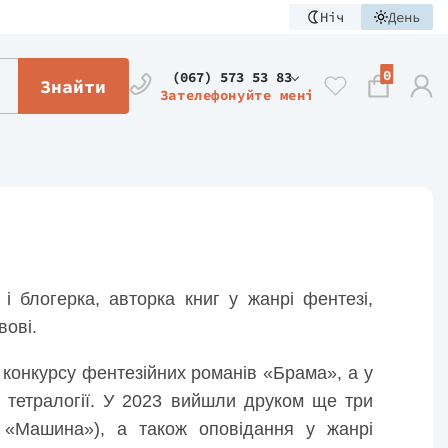
Ніч
День
0
(067) 573 53 83
Знайти
Зателефонуйте мені
 блогерка, авторка книг у жанрі фентезі,
вові.
конкурсу фентезійних романів «Брама», а у
 тетралогії. У 2023 вийшли друком ще три
 «Машина»), а також оповідання у жанрі