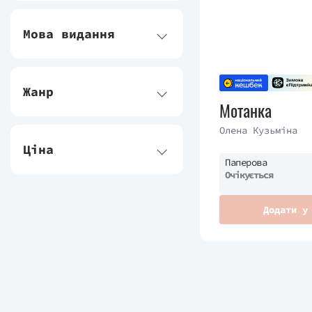
Мова видання
Жанр
Мотанка
Олена Кузьміна
Ціна
Паперова
Очікується
Додати у