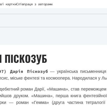
ві картки
Співпраця з авторами
Я ПІСКОЗУБ
97) Дарія Піскозуб
— українська письменниця і
псис, міське фентезі та космоопера. Народилася у Ль
 дебютний роман Дарії, «Машина», став переможцем 
ийшов друком. «Машина», перша книга фентезійної
орки — роман «Гемма» (друга частина тетралогії