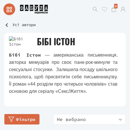
0
Усі автори
БІБІ ІСТОН
Бібі Істон
— американська письменниця,
авторка мемуарів про своє панк-рок-минуле та
сексуальні стосунки. Залишила посаду шкільного
психолога, щоб присвятити себе письменництву.
Її роман «44 розділи про чотирьох чоловіків» став
основою для серіалу «Секс/Життя».
Фільтри
Не вибрано