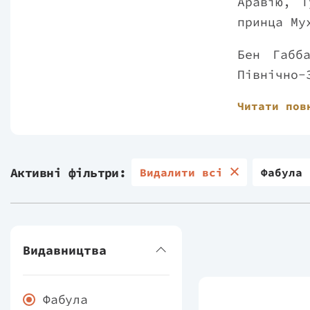
Аравію, Т
принца Му
Бен Габб
Північно-
магістра 
Читати пов
The Times
2013 роц
висвітлен
Активні фільтри:
Видалити всі
Фабула
Видавництва
Фабула