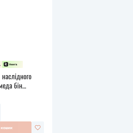
 наслідного
меда бін
 кошик