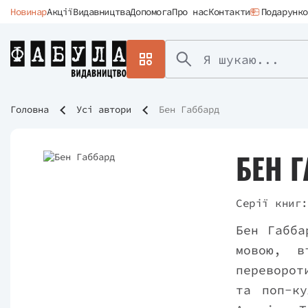
Новинар
Акції
Видавництва
Допомога
Про нас
Контакти
Подарунко
Головна
Усі автори
Бен Габбард
БЕН 
Серії книг:
Бен Габба
мовою, в
переворот
та поп-ку