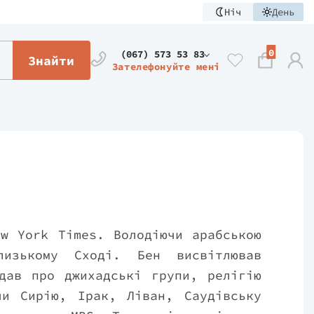
Ніч
День
0
(067) 573 53 83
Знайти
Зателефонуйте мені
ew York Times. Володіючи арабською
изькому Сході. Бен висвітлював
ідав про джихадські групи, релігію
чи Сирію, Ірак, Ліван, Саудівську