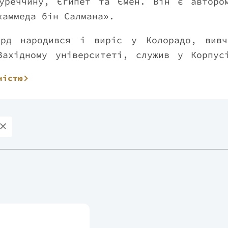
уреччину, Єгипет та Ємен. Він є авторо
хаммеда бін Салмана».
ард народився і виріс у Колорадо, вив
Західному університеті, служив у Корпу
журналістики в Каліфорнійському універс
ністю
 після майже п’яти років роботи в Associ
і стали фіналістами Пулітцерівської п
ня війни в Сирії.