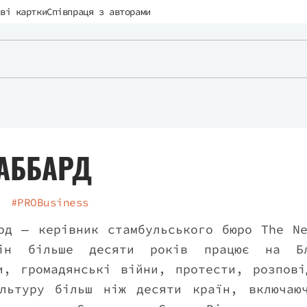
ві картки
Співпраця з авторами
ГАББАРД
#PROBusiness
рд — керівник стамбульського бюро The N
ін більше десяти років працює на Бл
и, громадянські війни, протести, розпов
льтуру більш ніж десяти країн, включаю