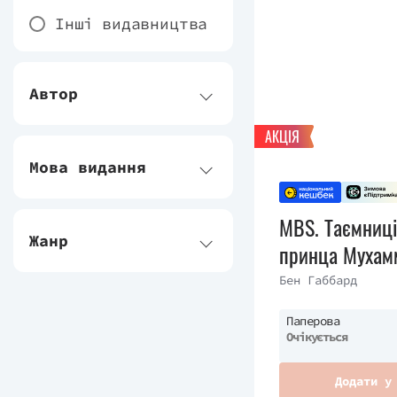
Інші видавництва
Автор
АКЦІЯ
Мова видання
MBS. Таємниці
Жанр
принца Мухам
Салмана
Бен Габбард
Паперова
Очікується
Додати у