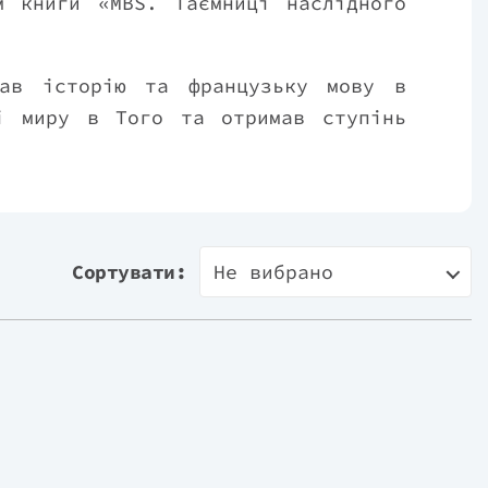
м книги «MBS. Таємниці наслідного
чав історію та французьку мову в
сі миру в Того та отримав ступінь
итеті в Берклі. Він приєднався до
ated Press, де він і його колеги в
ремії за міжнародний репортаж за
Сортувати:
Не вибрано