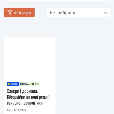
безпеки та новітніх технологій (CSET). Також
навчався у Королівському коледжі Лондона за
Фільтри
Не вибрано
стипендіальною програмою Маршалла, де здобув
науковий ступінь доктора наук. Був
постдокторантом кафедри кібербезпеки Центру
Белфера, Управління школи Джона Ф. Кеннеді
Гарварду.
Дебютував книгою «The Cybersecurity Dilemma» у
2017 році. Після цього написав інноваційні
наукові розвідки «The Hacker and the State» та
«The New Fire».
Працює у Білому домі в адміністрації Байдена-
Гарріса помічником директора із Управління
Хакери і держави.
науково-технічною політикою, займається
Кібервійни як нові реалії
кібербезпекою, вивченням ШІ та міжнародними
сучасної геополітики
відносинами.
Бен Б'юкенен