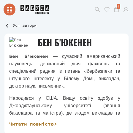
0
Усі автори
БЕН Б'ЮКЕНЕН
Бен Б'юкенен
— сучасний американський
науковець, державний діяч, фахівець та
спеціальний радник із питань кібербезпеки та
штучного інтелекту у Білому Домі, викладач,
доктор наук, письменник.
Народився у США. Вищу освіту здобув у
Джорджтаунському університеті (звання
бакалавра та магістра), де згодом викладав та
працював старшим науковим співробітником
Читати повністю
факультету і директором проєкту CyberAI у Центрі