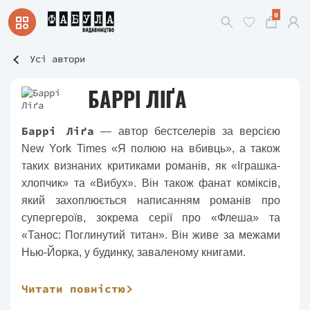
0
Усі автори
БАРРІ ЛІҐА
Баррі Ліґа
— автор бестселерів за версією
New York Times «Я полюю на вбивць», а також
таких визнаних критиками романів, як «Іграшка-
хлопчик» та «Вибух». Він також фанат коміксів,
який захоплюється написанням романів про
супергероїв, зокрема серії про «Флеша» та
«Танос: Поглинутий титан». Він живе за межами
Нью-Йорка, у будинку, заваленому книгами.
Нагороди
Читати повністю
2021 – Florida Teen Reads, Асоціація медіа в