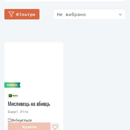
освіті Флориди, похвальна оцінка.
Фільтри
Не вибрано
2021 – Переможець у списку TAYSHAS Top 10,
Асоціація бібліотек Техасу.
2020 – Список визначних книг для молоді від
імені Гела Клемента, Комітет LITA з питань
досконалості у науковій фантастиці, переможець.
НОВИНКА
Мисливець на вбивць
Баррі Ліґа
Очікується
Купити