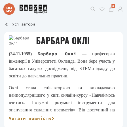
0
Усі автори
БАРБАРА ОКЛІ
Барбара Оклі
(24.11.1955)
—
професорка
інженерії в Університеті Окленда. Вона бере участь у
багатьох галузях досліджень, від
STEM
-підходу до
освіти до навчальних практик.
Оклі стала співавторкою та викладачкою
найпопулярнішого у світі онлайн-курсу «Навчаймось
вчитись: Потужні розумові інструменти для
опанування складних предметів»
. Він доступний на
Coursera
та
Prometheus
.
Читати повністю