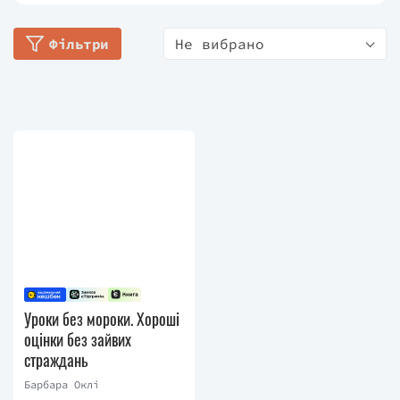
Барбара Оклі є авторкою книги «Навчитися вчитися.
Як запустити свій мозок на повну»
та «Уроки без
Фільтри
Не вибрано
мороки. Хороші оцінки без зайвих страждань».
Уроки без мороки. Хороші
оцінки без зайвих
страждань
Барбара Оклі