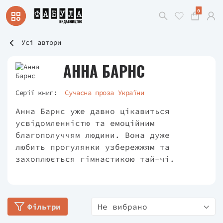
0
Усі автори
АННА БАРНС
Серії книг:
Сучасна проза України
Анна Барнс уже давно цікавиться
усвідомленністю та емоційним
благополуччям людини. Вона дуже
любить прогулянки узбережжям та
захоплюється гімнастикою тай-чі.
Фільтри
Не вибрано