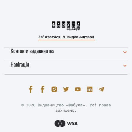
англійською цю книжку видало
американське видавництво Penguin
Random House.
Зв’язатися з видавництвом
Контакти видавництва
Навігація
© 2026 Видавництво «Фабула». Усі права
захищено.