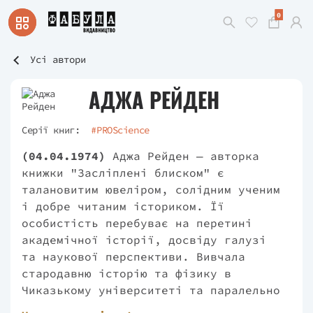
0
Усі автори
АДЖА РЕЙДЕН
Серії книг:
#PROScience
(04.04.1974)
Аджа Рейден — авторка
книжки "Засліплені блиском" є
талановитим ювеліром, солідним ученим
і добре читаним істориком. Її
особистість перебуває на перетині
академічної історії, досвіду галузі
та наукової перспективи. Вивчала
стародавню історію та фізику в
Чиказькому університеті та паралельно
працювала начальником відділу